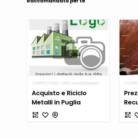
Raccomandato per te
COMPRO RAME
• 1,567 visualizzazioni
COMPR
Acquisto e Riciclo
Prez
Metalli in Puglia
Rec