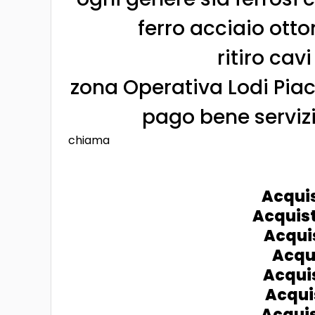
ferro acciaio otto
ritiro cavi
zona Operativa Lodi Pi
pago bene servizio
chiama
Acquis
Acquist
Acqui
Acqui
Acquis
Acqui
Acqui