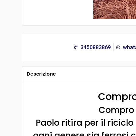
3450883869
what
Descrizione
Compro
Compro 
Paolo ritira per il ricic
ogni genere sia ferrosi 