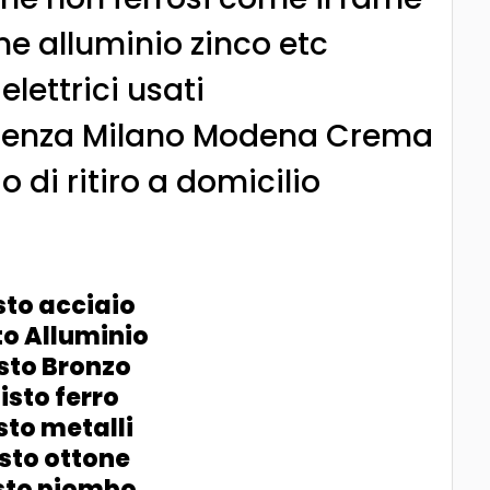
ne alluminio zinco etc
 elettrici usati
acenza Milano Modena Crema
 di ritiro a domicilio
to acciaio
o Alluminio
sto Bronzo
sto ferro
to metalli
sto ottone
sto piombo