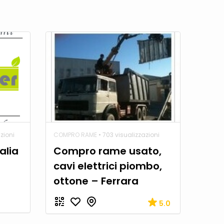
zioni
COMPRO RAME
• 703 visualizzazioni
alia
Compro rame usato,
cavi elettrici piombo,
ottone – Ferrara
5.0