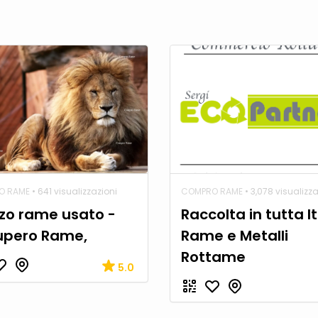
O RAME
• 641 visualizzazioni
COMPRO RAME
• 3,078 visualizza
zo rame usato -
Raccolta in tutta It
upero Rame,
Rame e Metalli
Rottame
5.0