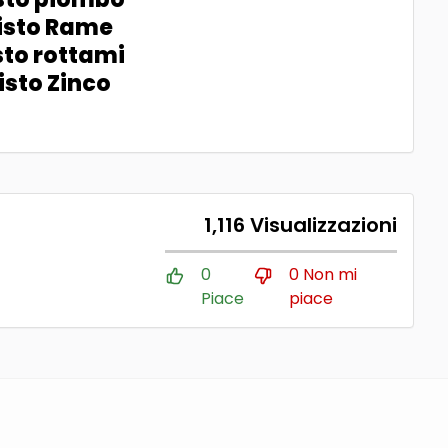
isto Rame
to rottami
sto Zinco
1,116 Visualizzazioni
0
0 Non mi
Piace
piace