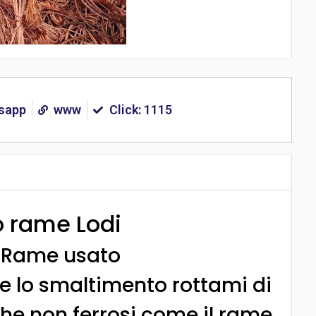
sapp
www
Click: 1115
 rame Lodi
Rame usato
lo e lo smaltimento rottami di
che non ferrosi come il rame