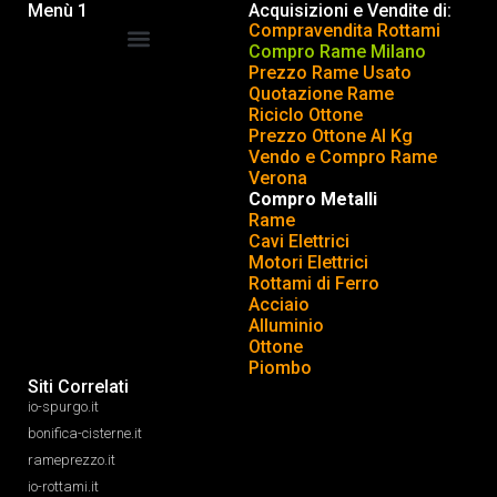
Menù 1
Acquisizioni e Vendite di:
Compravendita Rottami
Compro Rame Milano
Prezzo Rame Usato
COMPRAVENDITA ROTTAMI
INSERISCI o TOGLI ANNUNCIO
Quotazione Rame
Riciclo Ottone
Prezzo Ottone Al Kg
Vendo e Compro Rame
Verona
Compro Metalli
Rame
Cavi Elettrici
Motori Elettrici
Rottami di Ferro
Acciaio
Alluminio
Ottone
Piombo
Siti Correlati
io-spurgo.it
bonifica-cisterne.it
rameprezzo.it
io-rottami.it