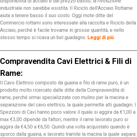
disponibilità di acciaio e dal prezzo basso, la rivoluzione
industriale non sarebbe esistita. Il Riciclo dell’Acciaio Rottame
aiuta a tenere basso il suo costo. Oggi mote ditte del
Commercio rottami sono interessate alla raccolta e Riciclo della
Acciaio, perché è facile trovarne in grosse quantità, e nello
stesso tempo si ricava un bel guadagno.
Leggi di più
Compravendita Cavi Elettrici & Fili di
Rame:
Il Cavo Elettrico composto da guaina e filo di rame puro, è un
prodotto molto ricercato dalle ditte della Compravendita di
rame, perché ormai specializzate con mulino per la macina e
separazione del cavo elettrico, la quale permette alti guadagni. I
Spezzoni di Cavi hanno poco valore il quale si aggira da €1,00 a
max €3,00 dipende da fattori, mentre il rame lavorato puro si
aggira da €4,50 a €6,50. Quindi una volta acquistato quando è
sporco dalla guaina, e lavorato tramite la macina la quale separa