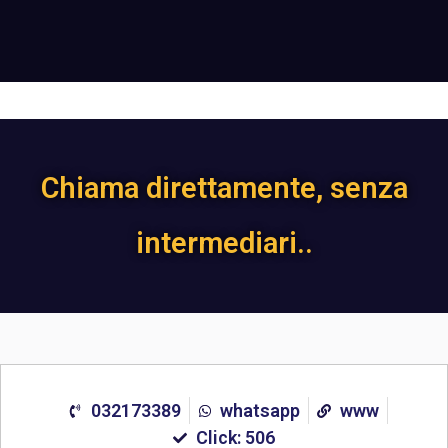
Chiama direttamente, senza
intermediari..
032173389
whatsapp
www
Click: 506