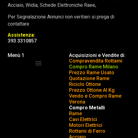
Acciaio, Widia, Schede Elettroniche Raee,
Per Segnalazione Annunci non veritieri si prega di
contattare
Assistenza:
393 3310857
Menù 1
Acquisizioni e Vendite di:
Compravendita Rottami
Compro Rame Milano
Prezzo Rame Usato
COMPRAVENDITA ROTTAMI
INSERISCI o TOGLI ANNUNCIO
Quotazione Rame
Riciclo Ottone
Prezzo Ottone Al Kg
Vendo e Compro Rame
Verona
Compro Metalli
Rame
Cavi Elettrici
Motori Elettrici
Rottami di Ferro
Acciaio