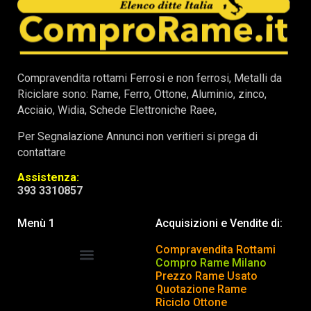
Compravendita rottami Ferrosi e non ferrosi, Metalli da
Riciclare sono: Rame, Ferro, Ottone, Aluminio, zinco,
Acciaio, Widia, Schede Elettroniche Raee,
Per Segnalazione Annunci non veritieri si prega di
contattare
Assistenza:
393 3310857
Menù 1
Acquisizioni e Vendite di:
Compravendita Rottami
Compro Rame Milano
Prezzo Rame Usato
COMPRAVENDITA ROTTAMI
INSERISCI o TOGLI ANNUNCIO
Quotazione Rame
Riciclo Ottone