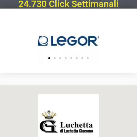
24.730 Click Settimanali