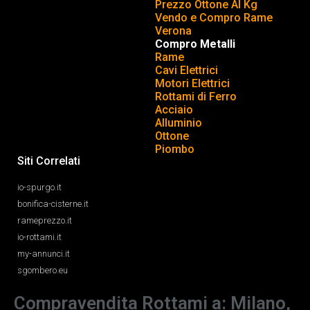
Prezzo Ottone Al Kg
Vendo e Compro Rame
Verona
Compro Metalli
Rame
Cavi Elettrici
Motori Elettrici
Rottami di Ferro
Acciaio
Alluminio
Ottone
Piombo
Siti Correlati
io-spurgo.it
bonifica-cisterne.it
rameprezzo.it
io-rottami.it
my-annunci.it
sgombero.eu
Compravendita Rottami a: Milano,