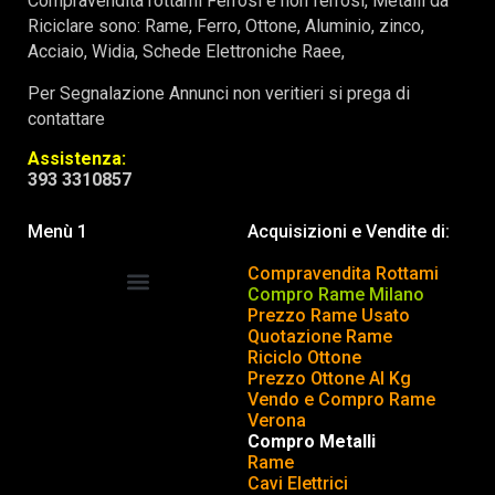
Compravendita rottami Ferrosi e non ferrosi, Metalli da
Riciclare sono: Rame, Ferro, Ottone, Aluminio, zinco,
Acciaio, Widia, Schede Elettroniche Raee,
Per Segnalazione Annunci non veritieri si prega di
contattare
Assistenza:
393 3310857
Menù 1
Acquisizioni e Vendite di:
Compravendita Rottami
Compro Rame Milano
Prezzo Rame Usato
COMPRAVENDITA ROTTAMI
INSERISCI o TOGLI ANNUNCIO
Quotazione Rame
Riciclo Ottone
Prezzo Ottone Al Kg
Vendo e Compro Rame
Verona
Compro Metalli
Rame
Cavi Elettrici