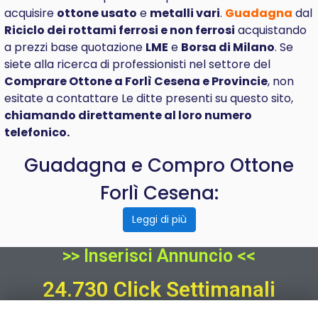
acquisire
ottone usato
e
metalli vari
.
Guadagna
dal
Riciclo dei rottami ferrosi e non ferrosi
acquistando
a prezzi base quotazione
LME
e
Borsa di Milano
. Se
siete alla ricerca di professionisti nel settore del
Comprare
Ottone a Forlì Cesena e Provincie
, non
esitate a contattare Le ditte presenti su questo sito,
chiamando direttamente al loro numero
telefonico.
Guadagna e Compro Ottone
Forlì Cesena:
Leggi di più
>> Inserisci Annuncio <<
24.730 Click Settimanali