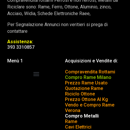
Compravendita rottami Ferrosi e non ferrosi, Metalli da
Riciclare sono: Rame, Ferro, Ottone, Aluminio, zinco,
Acciaio, Widia, Schede Elettroniche Raee,
Per Segnalazione Annunci non veritieri si prega di
contattare
Assistenza:
393 3310857
Menù 1
Acquisizioni e Vendite di:
Compravendita Rottami
Compro Rame Milano
Prezzo Rame Usato
COMPRAVENDITA ROTTAMI
INSERISCI o TOGLI ANNUNCIO
Quotazione Rame
Riciclo Ottone
Prezzo Ottone Al Kg
Vendo e Compro Rame
Verona
Compro Metalli
Rame
Cavi Elettrici