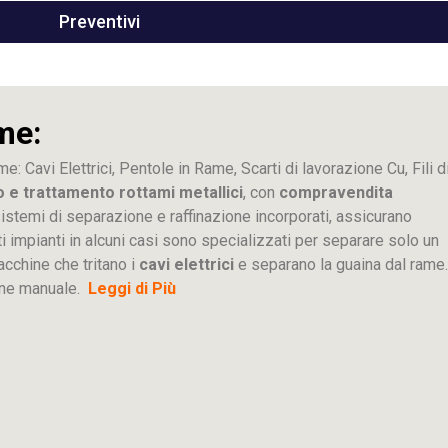
Preventivi
me:
me: Cavi Elettrici, Pentole in Rame, Scarti di lavorazione
Cu
, Fili d
o e trattamento rottami metallici
, con
compravendita
ti sistemi di separazione e raffinazione incorporati, assicurano
sti impianti in alcuni casi sono specializzati per separare solo un
acchine che tritano i
cavi elettrici
e separano la guaina dal rame.
ione manuale.
Leggi di Più