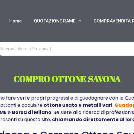
Home
QUOTAZIONE RAME
COMPRAVENDITA 
COMPRO OTTONE SAVONA
ono fare veri e propri progressi e di
guadagnare
con le Quo
Rottami e acquisire
ottone usato
e
metalli vari
.
Guada
LME
e
Borsa di Milano
. Se siete alla ricerca di professioni
presenti su questo sito,
chiamando direttamente al loro