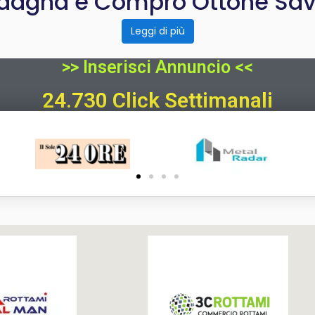
dagna e Compro Ottone Sav
Leggi di più
>> Inserisci Annuncio <<
24.730 Click Settimanali