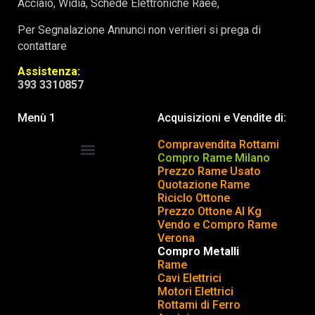
Acciaio, Widia, Schede Elettroniche Raee,
Per Segnalazione Annunci non veritieri si prega di
contattare
Assistenza:
393 3310857
Menù 1
Acquisizioni e Vendite di:
Compravendita Rottami
Compro Rame Milano
Prezzo Rame Usato
COMPRAVENDITA ROTTAMI
INSERISCI o TOGLI ANNUNCIO
Quotazione Rame
Riciclo Ottone
Prezzo Ottone Al Kg
Vendo e Compro Rame
Verona
Compro Metalli
Rame
Cavi Elettrici
Motori Elettrici
Rottami di Ferro