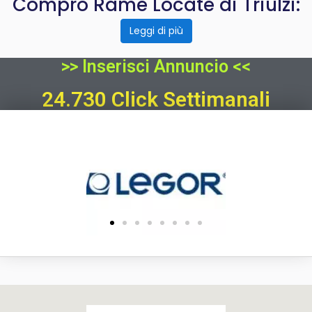
Compro Rame Locate di Triulzi:
Leggi di più
>> Inserisci Annuncio <<
24.730 Click Settimanali