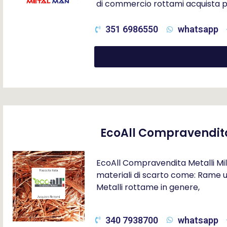
di commercio rottami acquista p
351 6986550
whatsapp
EcoAll Compravendita
EcoAll Compravendita Metalli Milan
materiali di scarto come: Rame us
Metalli rottame in genere,
340 7938700
whatsapp