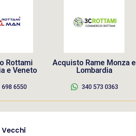
o Rottami
Acquisto Rame Monza e
a e Veneto
Lombardia
 698 6550
340 573 0363
i Vecchi