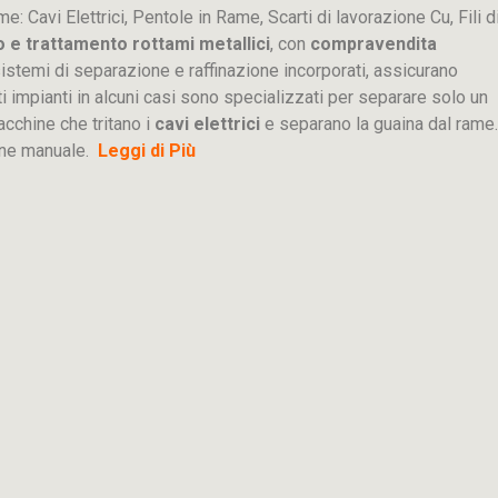
me: Cavi Elettrici, Pentole in Rame, Scarti di lavorazione
Cu
, Fili d
o e trattamento rottami metallici
, con
compravendita
ti sistemi di separazione e raffinazione incorporati, assicurano
sti impianti in alcuni casi sono specializzati per separare solo un
acchine che tritano i
cavi elettrici
e separano la guaina dal rame.
ione manuale.
Leggi di Più