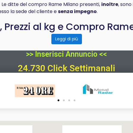
a. Le ditte del compro Rame Milano presenti,
inoltre
, sono
sso la sede del cliente e
senza impegno
.
, Prezzi al kg e Compro Ram
Leggi di più
>> Inserisci Annuncio <<
24.730 Click Settimanali