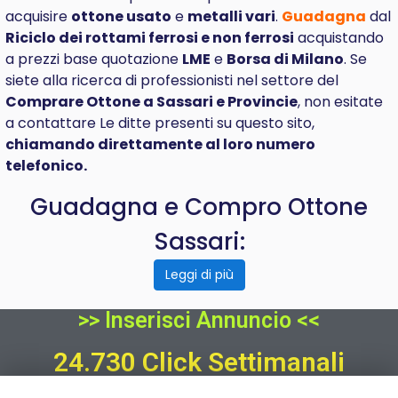
acquisire
ottone usato
e
metalli vari
.
Guadagna
dal
Riciclo dei rottami ferrosi e non ferrosi
acquistando
a prezzi base quotazione
LME
e
Borsa di Milano
. Se
siete alla ricerca di professionisti nel settore del
Comprare
Ottone a Sassari e Provincie
, non esitate
a contattare Le ditte presenti su questo sito,
chiamando direttamente al loro numero
telefonico.
Guadagna e Compro Ottone
Sassari:
Leggi di più
>> Inserisci Annuncio <<
24.730 Click Settimanali