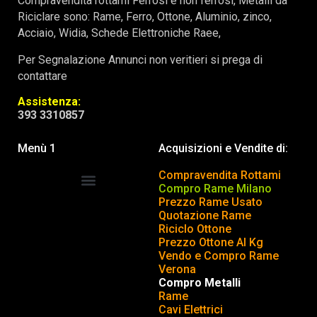
Compravendita rottami Ferrosi e non ferrosi, Metalli da
Riciclare sono: Rame, Ferro, Ottone, Aluminio, zinco,
Acciaio, Widia, Schede Elettroniche Raee,
Per Segnalazione Annunci non veritieri si prega di
contattare
Assistenza:
393 3310857
Menù 1
Acquisizioni e Vendite di:
Compravendita Rottami
Compro Rame Milano
Prezzo Rame Usato
COMPRAVENDITA ROTTAMI
INSERISCI o TOGLI ANNUNCIO
Quotazione Rame
Riciclo Ottone
Prezzo Ottone Al Kg
Vendo e Compro Rame
Verona
Compro Metalli
Rame
Cavi Elettrici