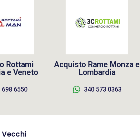
o Rottami
Acquisto Rame Monza e
a e Veneto
Lombardia
 698 6550
340 573 0363
i Vecchi