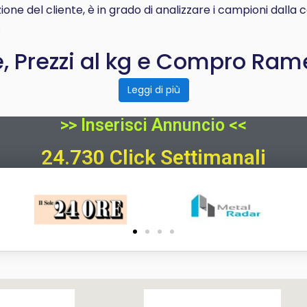
ione del cliente, è in grado di analizzare i campioni dall
.
, Prezzi al kg e Compro Rame
Leggi di più
>> Inserisci Annuncio <<
24.730 Click Settimanali