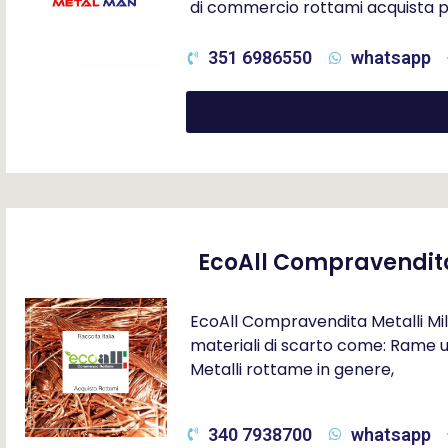
di commercio rottami acquista p
351 6986550
whatsapp
EcoAll Compravendita
EcoAll Compravendita Metalli Milan
materiali di scarto come: Rame us
Metalli rottame in genere,
340 7938700
whatsapp