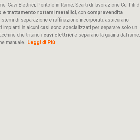
me: Cavi Elettrici, Pentole in Rame, Scarti di lavorazione
Cu
, Fili d
o e trattamento rottami metallici
, con
compravendita
ti sistemi di separazione e raffinazione incorporati, assicurano
sti impianti in alcuni casi sono specializzati per separare solo un
acchine che tritano i
cavi elettrici
e separano la guaina dal rame.
ione manuale.
Leggi di Più