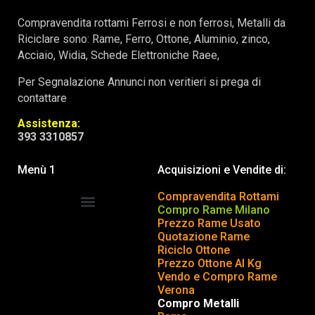
Compravendita rottami Ferrosi e non ferrosi, Metalli da
Riciclare sono: Rame, Ferro, Ottone, Aluminio, zinco,
Acciaio, Widia, Schede Elettroniche Raee,
Per Segnalazione Annunci non veritieri si prega di
contattare
Assistenza:
393 3310857
Menù 1
Acquisizioni e Vendite di:
Compravendita Rottami
Compro Rame Milano
Prezzo Rame Usato
COMPRAVENDITA ROTTAMI
INSERISCI o TOGLI ANNUNCIO
Quotazione Rame
Riciclo Ottone
Prezzo Ottone Al Kg
Vendo e Compro Rame
Verona
Compro Metalli