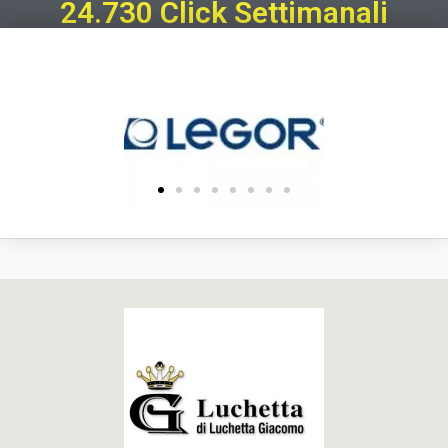
24.730 Click Settimanali