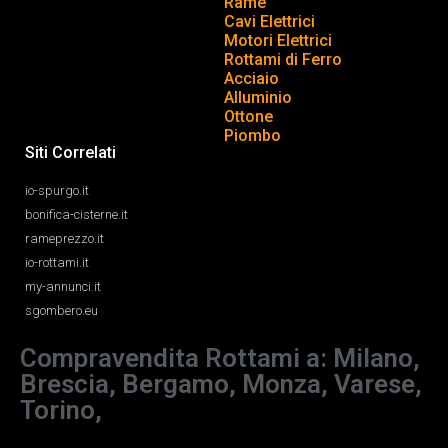
Rame
Cavi Elettrici
Motori Elettrici
Rottami di Ferro
Acciaio
Alluminio
Ottone
Piombo
Siti Correlati
io-spurgo.it
bonifica-cisterne.it
rameprezzo.it
io-rottami.it
my-annunci.it
sgombero.eu
Compravendita Rottami a: Milano,
Brescia, Bergamo, Monza, Varese,
Torino,