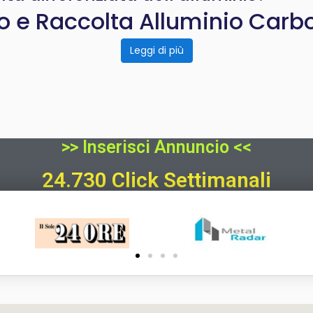
lo e Raccolta Alluminio Carb
Leggi di più
>> Inserisci Annuncio <<
24.730 Click Settimanali