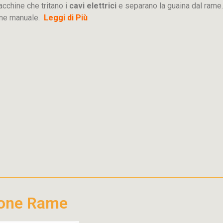
acchine che tritano i
cavi elettrici
e separano la guaina dal rame.
ione manuale.
Leggi di Più
ione Rame