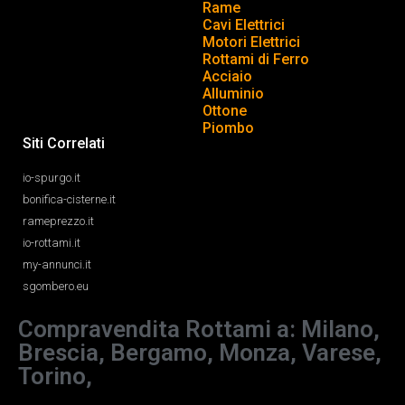
Rame
Cavi Elettrici
Motori Elettrici
Rottami di Ferro
Acciaio
Alluminio
Ottone
Piombo
Siti Correlati
io-spurgo.it
bonifica-cisterne.it
rameprezzo.it
io-rottami.it
my-annunci.it
sgombero.eu
Compravendita Rottami a: Milano,
Brescia, Bergamo, Monza, Varese,
Torino,