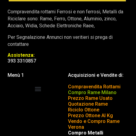
Compravendita rottami Ferrosi e non ferrosi, Metalli da
Riciclare sono: Rame, Ferro, Ottone, Aluminio, zinco,
Acciaio, Widia, Schede Elettroniche Raee,
Per Segnalazione Annunci non veritieri si prega di
contattare
Assistenza:
393 3310857
Menù 1
Acquisizioni e Vendite di:
Compravendita Rottami
Compro Rame Milano
Prezzo Rame Usato
COMPRAVENDITA ROTTAMI
INSERISCI o TOGLI ANNUNCIO
Quotazione Rame
Riciclo Ottone
Prezzo Ottone Al Kg
Vendo e Compro Rame
Verona
Compro Metalli