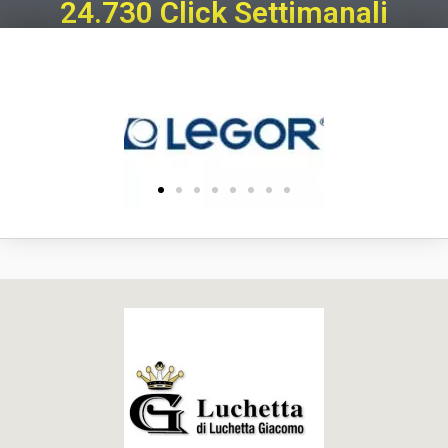
24.730 Click Settimanali