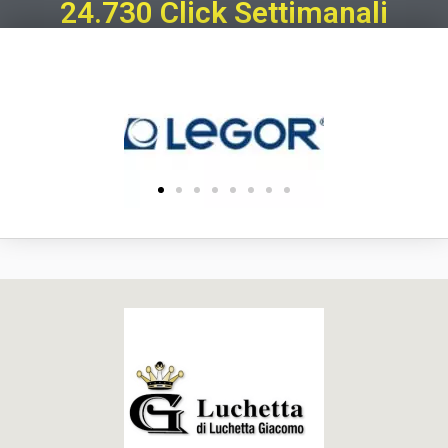
24.730 Click Settimanali