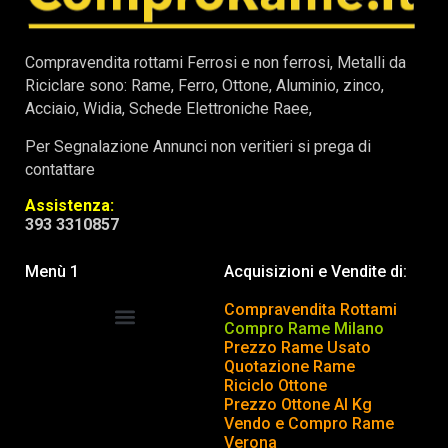
Compravendita rottami Ferrosi e non ferrosi, Metalli da
Riciclare sono: Rame, Ferro, Ottone, Aluminio, zinco,
Acciaio, Widia, Schede Elettroniche Raee,
Per Segnalazione Annunci non veritieri si prega di
contattare
Assistenza:
393 3310857
Menù 1
Acquisizioni e Vendite di:
Compravendita Rottami
Compro Rame Milano
Prezzo Rame Usato
COMPRAVENDITA ROTTAMI
INSERISCI o TOGLI ANNUNCIO
Quotazione Rame
Riciclo Ottone
Prezzo Ottone Al Kg
Vendo e Compro Rame
Verona