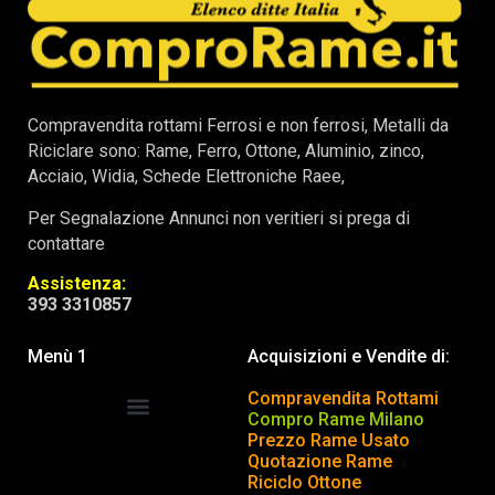
Compravendita rottami Ferrosi e non ferrosi, Metalli da
Riciclare sono: Rame, Ferro, Ottone, Aluminio, zinco,
Acciaio, Widia, Schede Elettroniche Raee,
Per Segnalazione Annunci non veritieri si prega di
contattare
Assistenza:
393 3310857
Menù 1
Acquisizioni e Vendite di:
Compravendita Rottami
Compro Rame Milano
Prezzo Rame Usato
COMPRAVENDITA ROTTAMI
INSERISCI o TOGLI ANNUNCIO
Quotazione Rame
Riciclo Ottone