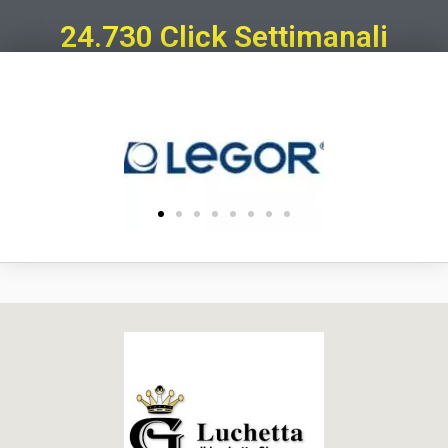
24.730 Click Settimanali