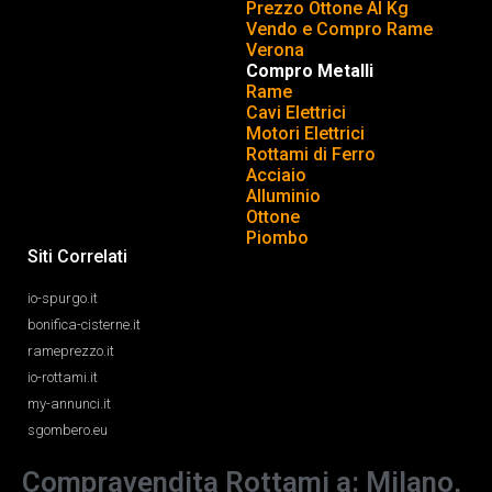
Prezzo Ottone Al Kg
Vendo e Compro Rame
Verona
Compro Metalli
Rame
Cavi Elettrici
Motori Elettrici
Rottami di Ferro
Acciaio
Alluminio
Ottone
Piombo
Siti Correlati
io-spurgo.it
bonifica-cisterne.it
rameprezzo.it
io-rottami.it
my-annunci.it
sgombero.eu
Compravendita Rottami a: Milano,