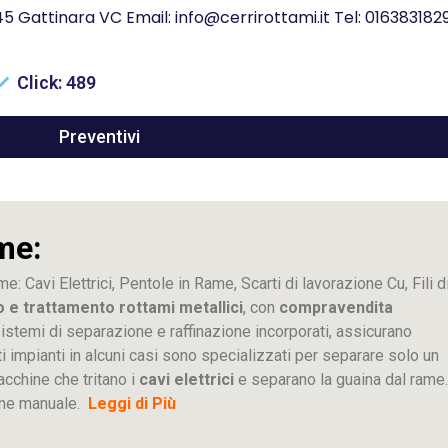
045 Gattinara VC Email: info@cerrirottami.it Tel: 016383182
Click: 489
Preventivi
me:
me: Cavi Elettrici, Pentole in Rame, Scarti di lavorazione
Cu
, Fili d
o e trattamento rottami metallici
, con
compravendita
ti sistemi di separazione e raffinazione incorporati, assicurano
sti impianti in alcuni casi sono specializzati per separare solo un
acchine che tritano i
cavi elettrici
e separano la guaina dal rame.
ione manuale.
Leggi di Più