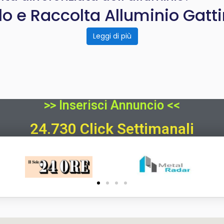
lo e Raccolta Alluminio Gatt
Leggi di più
>> Inserisci Annuncio <<
24.730 Click Settimanali