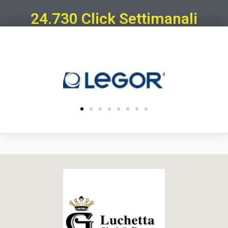
24.730 Click Settimanali