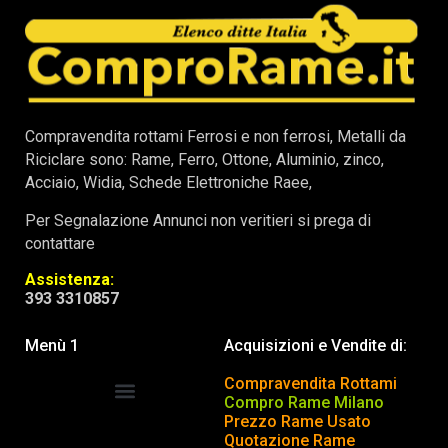
Compravendita rottami Ferrosi e non ferrosi, Metalli da
Riciclare sono: Rame, Ferro, Ottone, Aluminio, zinco,
Acciaio, Widia, Schede Elettroniche Raee,
Per Segnalazione Annunci non veritieri si prega di
contattare
Assistenza:
393 3310857
Menù 1
Acquisizioni e Vendite di:
Compravendita Rottami
Compro Rame Milano
Prezzo Rame Usato
COMPRAVENDITA ROTTAMI
INSERISCI o TOGLI ANNUNCIO
Quotazione Rame