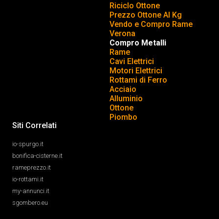
Riciclo Ottone
Prezzo Ottone Al Kg
Vendo e Compro Rame
Verona
Compro Metalli
Rame
Cavi Elettrici
Motori Elettrici
Rottami di Ferro
Acciaio
Alluminio
Ottone
Piombo
Siti Correlati
io-spurgo.it
bonifica-cisterne.it
rameprezzo.it
io-rottami.it
my-annunci.it
sgombero.eu