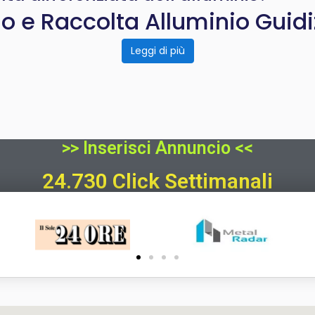
lo e Raccolta Alluminio Guidi
Leggi di più
>> Inserisci Annuncio <<
24.730 Click Settimanali