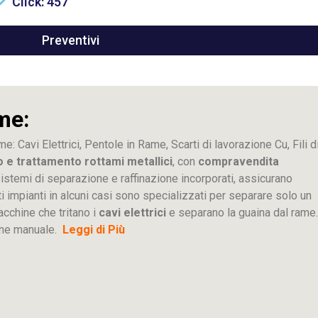
Click: 457
Preventivi
me:
me: Cavi Elettrici, Pentole in Rame, Scarti di lavorazione
Cu
, Fili d
o e trattamento rottami metallici
, con
compravendita
ti sistemi di separazione e raffinazione incorporati, assicurano
sti impianti in alcuni casi sono specializzati per separare solo un
acchine che tritano i
cavi elettrici
e separano la guaina dal rame.
ione manuale.
Leggi di Più