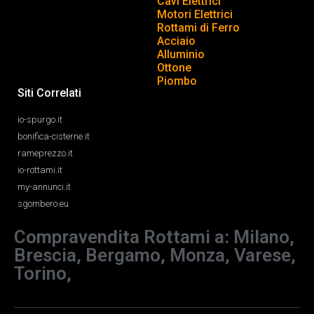
Cavi Elettrici
Motori Elettrici
Rottami di Ferro
Acciaio
Alluminio
Ottone
Piombo
Siti Correlati
io-spurgo.it
bonifica-cisterne.it
rameprezzo.it
io-rottami.it
my-annunci.it
sgombero.eu
Compravendita Rottami a: Milano,
Brescia, Bergamo, Monza, Varese,
Torino,