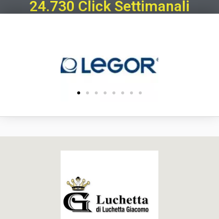
24.730 Click Settimanali