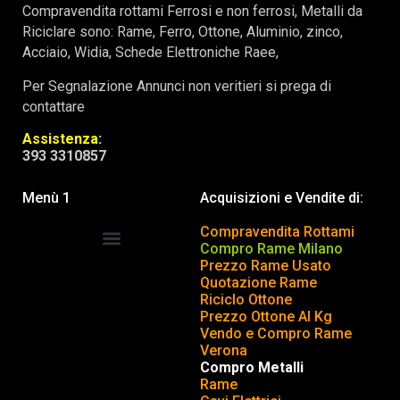
Compravendita rottami Ferrosi e non ferrosi, Metalli da
Riciclare sono: Rame, Ferro, Ottone, Aluminio, zinco,
Acciaio, Widia, Schede Elettroniche Raee,
Per Segnalazione Annunci non veritieri si prega di
contattare
Assistenza:
393 3310857
Menù 1
Acquisizioni e Vendite di:
Compravendita Rottami
Compro Rame Milano
Prezzo Rame Usato
COMPRAVENDITA ROTTAMI
INSERISCI o TOGLI ANNUNCIO
Quotazione Rame
Riciclo Ottone
Prezzo Ottone Al Kg
Vendo e Compro Rame
Verona
Compro Metalli
Rame