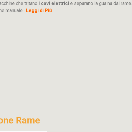
acchine che tritano i
cavi elettrici
e separano la guaina dal rame.
ione manuale.
Leggi di Più
ione Rame