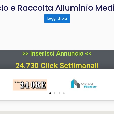
clo e Raccolta Alluminio Medi
Leggi di più
>> Inserisci Annuncio <<
24.730 Click Settimanali