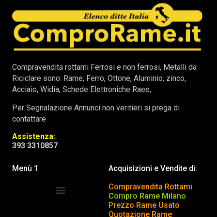
Compravendita rottami Ferrosi e non ferrosi, Metalli da
Riciclare sono: Rame, Ferro, Ottone, Aluminio, zinco,
Acciaio, Widia, Schede Elettroniche Raee,
Per Segnalazione Annunci non veritieri si prega di
contattare
Assistenza:
393 3310857
Menù 1
Acquisizioni e Vendite di:
Compravendita Rottami
Compro Rame Milano
Prezzo Rame Usato
COMPRAVENDITA ROTTAMI
INSERISCI o TOGLI ANNUNCIO
Quotazione Rame