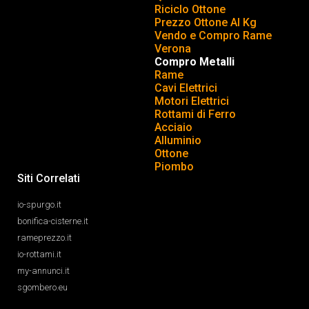
Riciclo Ottone
Prezzo Ottone Al Kg
Vendo e Compro Rame
Verona
Compro Metalli
Rame
Cavi Elettrici
Motori Elettrici
Rottami di Ferro
Acciaio
Alluminio
Ottone
Piombo
Siti Correlati
io-spurgo.it
bonifica-cisterne.it
rameprezzo.it
io-rottami.it
my-annunci.it
sgombero.eu