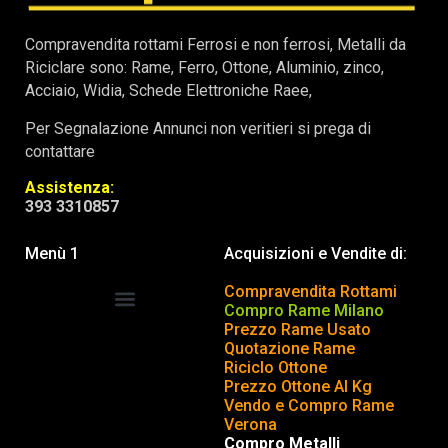
Compravendita rottami Ferrosi e non ferrosi, Metalli da
Riciclare sono: Rame, Ferro, Ottone, Aluminio, zinco,
Acciaio, Widia, Schede Elettroniche Raee,
Per Segnalazione Annunci non veritieri si prega di
contattare
Assistenza:
393 3310857
Menù 1
Acquisizioni e Vendite di:
Compravendita Rottami
Compro Rame Milano
Prezzo Rame Usato
COMPRAVENDITA ROTTAMI
INSERISCI o TOGLI ANNUNCIO
Quotazione Rame
Riciclo Ottone
Prezzo Ottone Al Kg
Vendo e Compro Rame
Verona
Compro Metalli