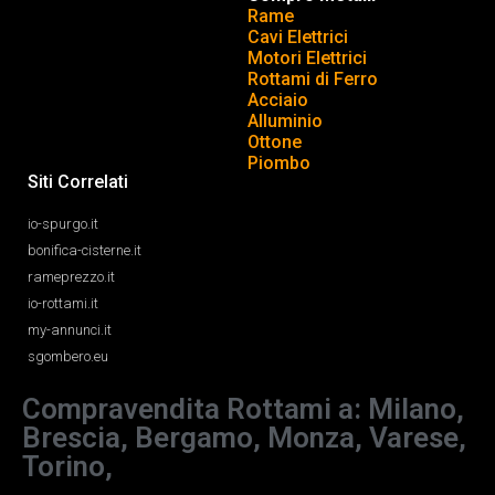
Rame
Cavi Elettrici
Motori Elettrici
Rottami di Ferro
Acciaio
Alluminio
Ottone
Piombo
Siti Correlati
io-spurgo.it
bonifica-cisterne.it
rameprezzo.it
io-rottami.it
my-annunci.it
sgombero.eu
Compravendita Rottami a: Milano,
Brescia, Bergamo, Monza, Varese,
Torino,