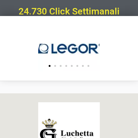
24.730 Click Settimanali