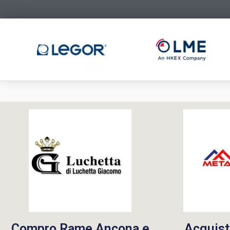
Compro Rame Ancona e
Acquist