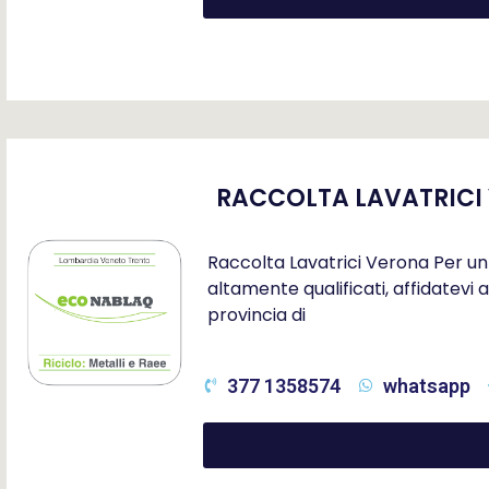
RACCOLTA LAVATRICI
Raccolta Lavatrici Verona Per un s
altamente qualificati, affidatev
provincia di
377 1358574
whatsapp