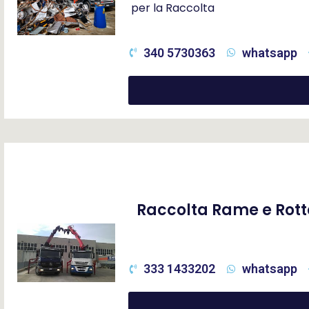
per la Raccolta
340 5730363
whatsapp
Raccolta Rame e Rot
333 1433202
whatsapp