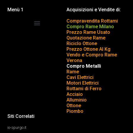
Menù 1
Acquisizioni e Vendite di:
Compravendita Rottami
Compro Rame Milano
Prezzo Rame Usato
COMPRAVENDITA ROTTAMI
INSERISCI o TOGLI ANNUNCIO
Quotazione Rame
Riciclo Ottone
Prezzo Ottone Al Kg
Vendo e Compro Rame
Verona
Compro Metalli
Rame
Cavi Elettrici
Motori Elettrici
Rottami di Ferro
Acciaio
Alluminio
Ottone
Piombo
Siti Correlati
io-spurgo.it