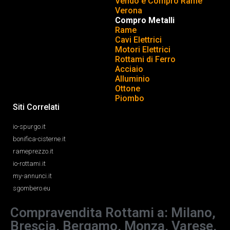
Vendo e Compro Rame
Verona
Compro Metalli
Rame
Cavi Elettrici
Motori Elettrici
Rottami di Ferro
Acciaio
Alluminio
Ottone
Piombo
Siti Correlati
io-spurgo.it
bonifica-cisterne.it
rameprezzo.it
io-rottami.it
my-annunci.it
sgombero.eu
Compravendita Rottami a: Milano,
Brescia, Bergamo, Monza, Varese,