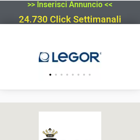
>> Inserisci Annuncio <<
24.730 Click Settimanali