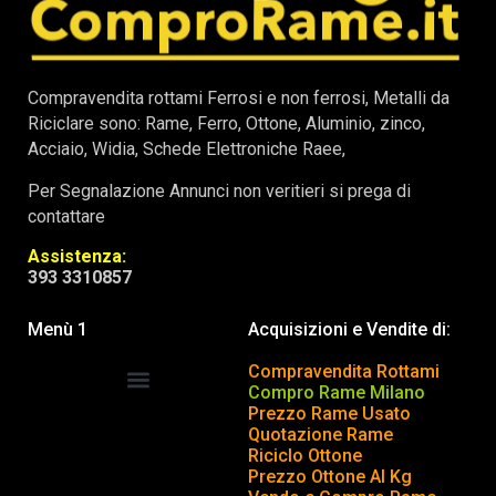
Compravendita rottami Ferrosi e non ferrosi, Metalli da
Riciclare sono: Rame, Ferro, Ottone, Aluminio, zinco,
Acciaio, Widia, Schede Elettroniche Raee,
Per Segnalazione Annunci non veritieri si prega di
contattare
Assistenza:
393 3310857
Menù 1
Acquisizioni e Vendite di:
Compravendita Rottami
Compro Rame Milano
Prezzo Rame Usato
COMPRAVENDITA ROTTAMI
INSERISCI o TOGLI ANNUNCIO
Quotazione Rame
Riciclo Ottone
Prezzo Ottone Al Kg