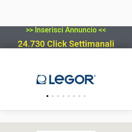
>> Inserisci Annuncio <<
24.730 Click Settimanali