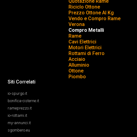
Quotazione Rame
Riciclo Ottone
Prezzo Ottone Al Kg
Vendo e Compro Rame
Verona
Compro Metalli
Rame
Cavi Elettrici
Motori Elettrici
Rottami di Ferro
Acciaio
Alluminio
Ottone
Piombo
Siti Correlati
io-spurgo.it
bonifica-cisterne.it
rameprezzo.it
io-rottami.it
my-annunci.it
sgombero.eu