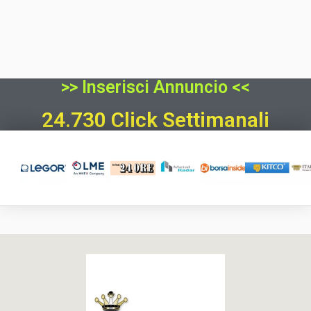
>> Inserisci Annuncio <<
24.730 Click Settimanali