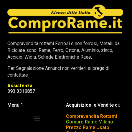
Compravendita rottami Ferrosi e non ferrosi, Metalli da
Riciclare sono: Rame, Ferro, Ottone, Aluminio, zinco,
Acciaio, Widia, Schede Elettroniche Raee,
Per Segnalazione Annunci non veritieri si prega di
contattare
Assistenza:
393 3310857
Menù 1
Acquisizioni e Vendite di:
Compravendita Rottami
Compro Rame Milano
Prezzo Rame Usato
COMPRAVENDITA ROTTAMI
INSERISCI o TOGLI ANNUNCIO