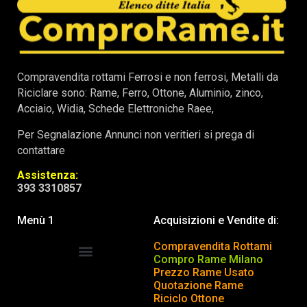
Compravendita rottami Ferrosi e non ferrosi, Metalli da
Riciclare sono: Rame, Ferro, Ottone, Aluminio, zinco,
Acciaio, Widia, Schede Elettroniche Raee,
Per Segnalazione Annunci non veritieri si prega di
contattare
Assistenza:
393 3310857
Menù 1
Acquisizioni e Vendite di:
Compravendita Rottami
Compro Rame Milano
Prezzo Rame Usato
COMPRAVENDITA ROTTAMI
INSERISCI o TOGLI ANNUNCIO
Quotazione Rame
Riciclo Ottone