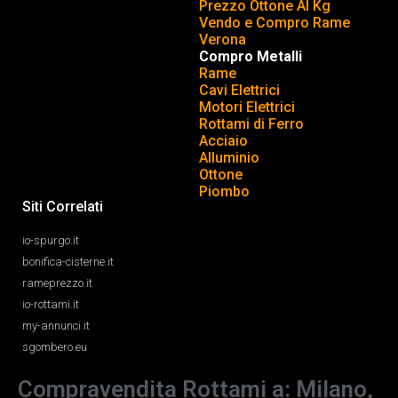
Prezzo Ottone Al Kg
Vendo e Compro Rame
Verona
Compro Metalli
Rame
Cavi Elettrici
Motori Elettrici
Rottami di Ferro
Acciaio
Alluminio
Ottone
Piombo
Siti Correlati
io-spurgo.it
bonifica-cisterne.it
rameprezzo.it
io-rottami.it
my-annunci.it
sgombero.eu
Compravendita Rottami a: Milano,