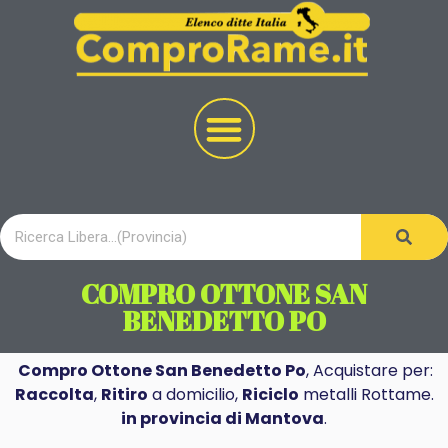
COMPRO OTTONE SAN
BENEDETTO PO
Compro Ottone San Benedetto Po
, Acquistare per:
Raccolta
,
Ritiro
a domicilio,
Riciclo
metalli Rottame.
in provincia di Mantova
.