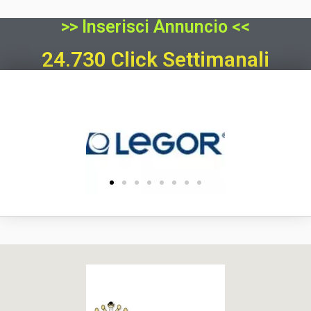
>> Inserisci Annuncio <<
24.730 Click Settimanali