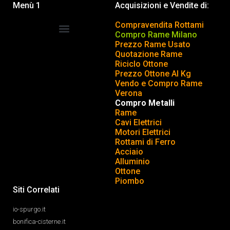
Menù 1
Acquisizioni e Vendite di:
Compravendita Rottami
Compro Rame Milano
Prezzo Rame Usato
COMPRAVENDITA ROTTAMI
INSERISCI o TOGLI ANNUNCIO
Quotazione Rame
Riciclo Ottone
Prezzo Ottone Al Kg
Vendo e Compro Rame
Verona
Compro Metalli
Rame
Cavi Elettrici
Motori Elettrici
Rottami di Ferro
Acciaio
Alluminio
Ottone
Piombo
Siti Correlati
io-spurgo.it
bonifica-cisterne.it