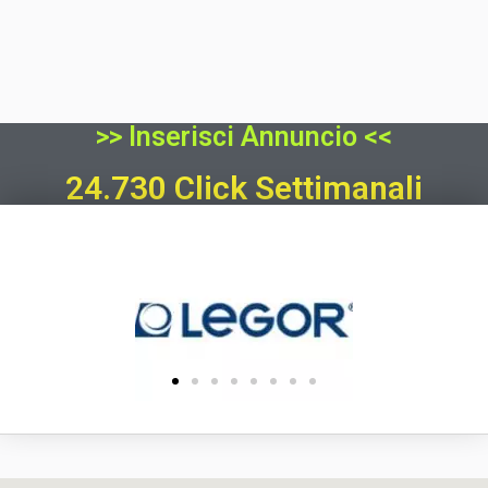
>> Inserisci Annuncio <<
24.730 Click Settimanali