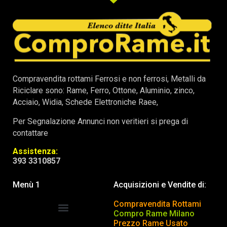
Compravendita rottami Ferrosi e non ferrosi, Metalli da
Riciclare sono: Rame, Ferro, Ottone, Aluminio, zinco,
Acciaio, Widia, Schede Elettroniche Raee,
Per Segnalazione Annunci non veritieri si prega di
contattare
Assistenza:
393 3310857
Menù 1
Acquisizioni e Vendite di:
Compravendita Rottami
Compro Rame Milano
Prezzo Rame Usato
COMPRAVENDITA ROTTAMI
INSERISCI o TOGLI ANNUNCIO