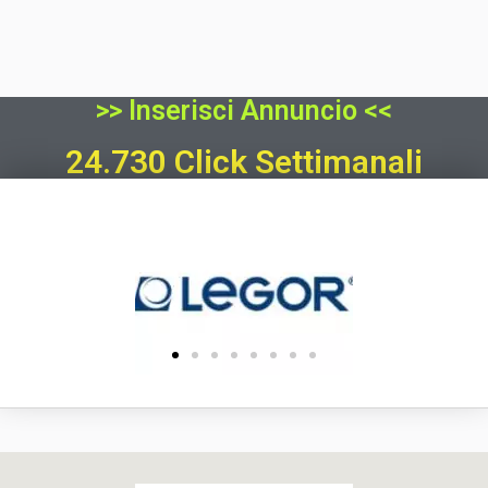
>> Inserisci Annuncio <<
24.730 Click Settimanali