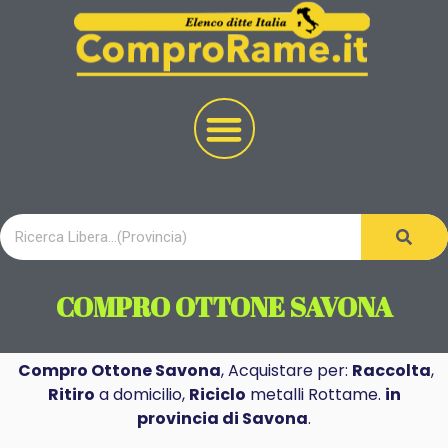
COMPRO OTTONE SAVONA
Compro Ottone Savona
, Acquistare per:
Raccolta
,
Ritiro
a domicilio,
Riciclo
metalli Rottame.
in
provincia di Savona
.