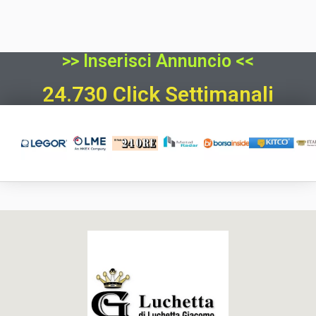
>> Inserisci Annuncio <<
24.730 Click Settimanali