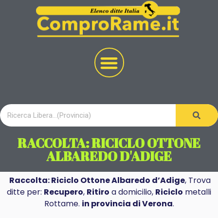
RACCOLTA: RICICLO OTTONE
ALBAREDO D'ADIGE
Raccolta: Riciclo Ottone Albaredo d’Adige
, Trova
ditte per:
Recupero
,
Ritiro
a domicilio,
Riciclo
metalli
Rottame.
in provincia di Verona
.