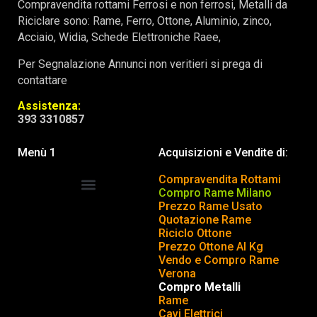
Compravendita rottami Ferrosi e non ferrosi, Metalli da
Riciclare sono: Rame, Ferro, Ottone, Aluminio, zinco,
Acciaio, Widia, Schede Elettroniche Raee,
Per Segnalazione Annunci non veritieri si prega di
contattare
Assistenza:
393 3310857
Menù 1
Acquisizioni e Vendite di:
Compravendita Rottami
Compro Rame Milano
Prezzo Rame Usato
COMPRAVENDITA ROTTAMI
INSERISCI o TOGLI ANNUNCIO
Quotazione Rame
Riciclo Ottone
Prezzo Ottone Al Kg
Vendo e Compro Rame
Verona
Compro Metalli
Rame
Cavi Elettrici