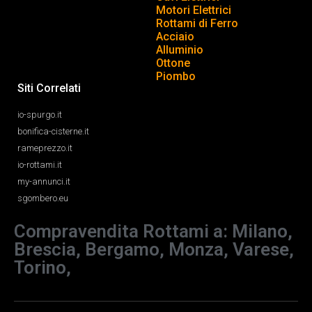
Motori Elettrici
Rottami di Ferro
Acciaio
Alluminio
Ottone
Piombo
Siti Correlati
io-spurgo.it
bonifica-cisterne.it
rameprezzo.it
io-rottami.it
my-annunci.it
sgombero.eu
Compravendita Rottami a: Milano,
Brescia, Bergamo, Monza, Varese,
Torino,