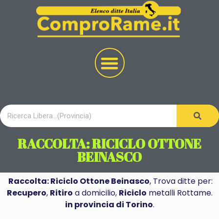
RACCOLTA: RICICLO OTTONE
BEINASCO
Raccolta: Riciclo Ottone Beinasco
, Trova ditte per:
Recupero
,
Ritiro
a domicilio,
Riciclo
metalli Rottame.
in provincia di Torino
.