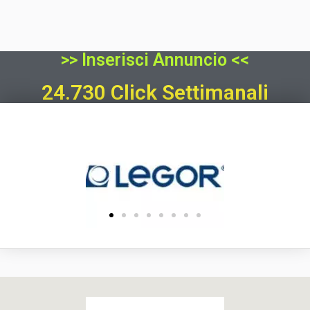
>> Inserisci Annuncio <<
24.730 Click Settimanali