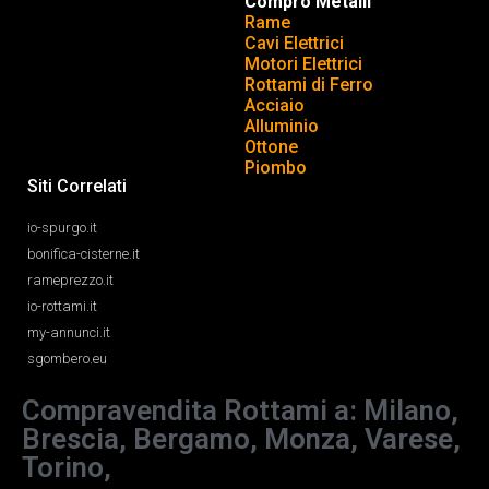
Compro Metalli
Rame
Cavi Elettrici
Motori Elettrici
Rottami di Ferro
Acciaio
Alluminio
Ottone
Piombo
Siti Correlati
io-spurgo.it
bonifica-cisterne.it
rameprezzo.it
io-rottami.it
my-annunci.it
sgombero.eu
Compravendita Rottami a: Milano,
Brescia, Bergamo, Monza, Varese,
Torino,