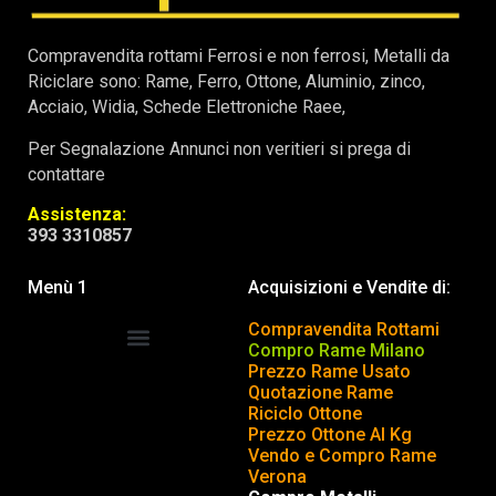
Compravendita rottami Ferrosi e non ferrosi, Metalli da
Riciclare sono: Rame, Ferro, Ottone, Aluminio, zinco,
Acciaio, Widia, Schede Elettroniche Raee,
Per Segnalazione Annunci non veritieri si prega di
contattare
Assistenza:
393 3310857
Menù 1
Acquisizioni e Vendite di:
Compravendita Rottami
Compro Rame Milano
Prezzo Rame Usato
COMPRAVENDITA ROTTAMI
INSERISCI o TOGLI ANNUNCIO
Quotazione Rame
Riciclo Ottone
Prezzo Ottone Al Kg
Vendo e Compro Rame
Verona