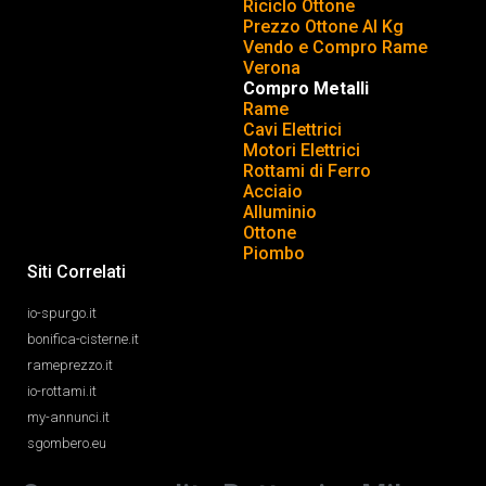
Riciclo Ottone
Prezzo Ottone Al Kg
Vendo e Compro Rame
Verona
Compro Metalli
Rame
Cavi Elettrici
Motori Elettrici
Rottami di Ferro
Acciaio
Alluminio
Ottone
Piombo
Siti Correlati
io-spurgo.it
bonifica-cisterne.it
rameprezzo.it
io-rottami.it
my-annunci.it
sgombero.eu