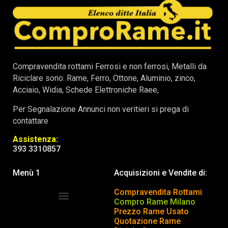
Compravendita rottami Ferrosi e non ferrosi, Metalli da
Riciclare sono: Rame, Ferro, Ottone, Aluminio, zinco,
Acciaio, Widia, Schede Elettroniche Raee,
Per Segnalazione Annunci non veritieri si prega di
contattare
Assistenza:
393 3310857
Menù 1
Acquisizioni e Vendite di:
Compravendita Rottami
Compro Rame Milano
Prezzo Rame Usato
COMPRAVENDITA ROTTAMI
INSERISCI o TOGLI ANNUNCIO
Quotazione Rame