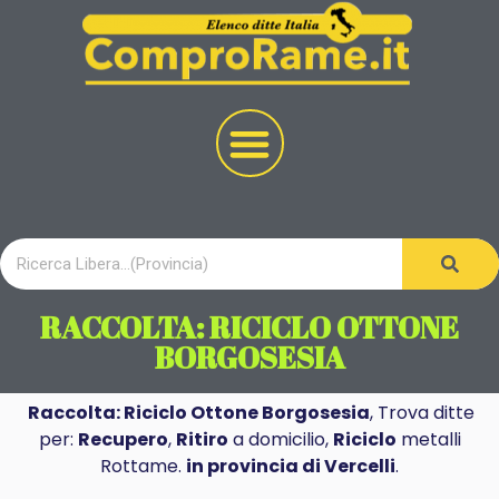
RACCOLTA: RICICLO OTTONE
BORGOSESIA
Raccolta: Riciclo Ottone Borgosesia
, Trova ditte
per:
Recupero
,
Ritiro
a domicilio,
Riciclo
metalli
Rottame.
in provincia di Vercelli
.