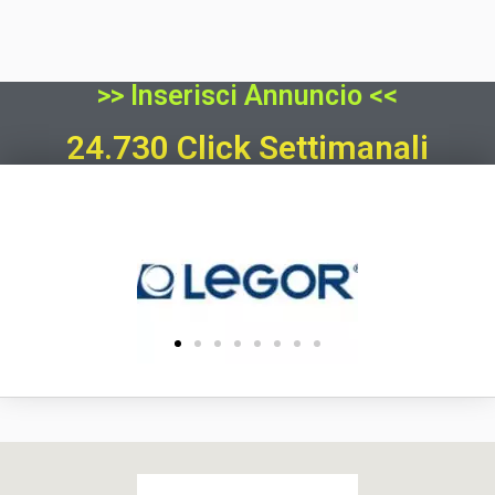
>> Inserisci Annuncio <<
24.730 Click Settimanali