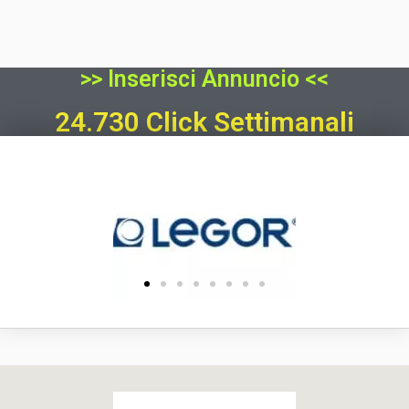
>> Inserisci Annuncio <<
24.730 Click Settimanali