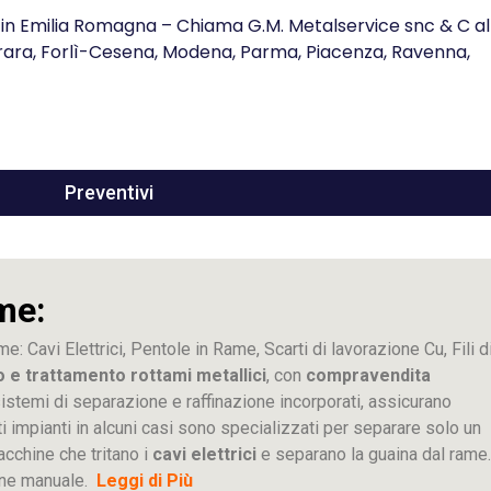
n Emilia Romagna – Chiama G.M. Metalservice snc & C al
rara, Forlì-Cesena, Modena, Parma, Piacenza, Ravenna,
Preventivi
me:
me: Cavi Elettrici, Pentole in Rame, Scarti di lavorazione
Cu
, Fili d
o e trattamento rottami metallici
, con
compravendita
ti sistemi di separazione e raffinazione incorporati, assicurano
sti impianti in alcuni casi sono specializzati per separare solo un
acchine che tritano i
cavi elettrici
e separano la guaina dal rame.
ione manuale.
Leggi di Più