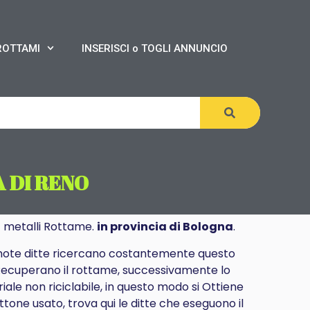
ROTTAMI
INSERISCI o TOGLI ANNUNCIO
 DI RENO
o
metalli Rottame.
in provincia di Bologna
.
i mote ditte ricercano costantemente questo
e Recuperano il rottame, successivamente lo
ale non riciclabile, in questo modo si Ottiene
tone usato, trova qui le ditte che eseguono il