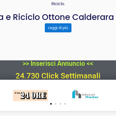
Riciclo.
a e Riciclo Ottone Calderara 
Leggi di più
>> Inserisci Annuncio <<
24.730 Click Settimanali