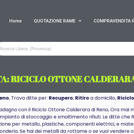
Home
QUOTAZIONE RAME
COMPRAVENDITA 
A: RICICLO OTTONE CALDERARA
Reno
, Trova ditte per:
Recupero
,
Ritiro
a domicilio,
Ricicl
adagno
con il Riciclo Ottone Calderara di Reno, Ora ma
impianto di stoccaggio e smaltimento rifiuti. Le ditte ch
ione per metallo, plastiche, componenti elettrici, e materi
onderia. Se hai dei metalli da rottame o se vuoi vendere ot