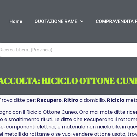
Home
QUOTAZIONE RAME
COMPRAVENDITA 
ACCOLTA: RICICLO OTTONE CUN
 Trova ditte per:
Recupero
,
Ritiro
a domicilio,
Riciclo
meta
agno
con il Riciclo Ottone Cuneo, Ora mai mote ditte ri
o e smaltimento rifiuti. Le ditte che Recuperano il rotta
e, componenti elettrici, e materiale non riciclabile, in q
ei metalli da rottame o se vuoi vendere ottone usato, trova 