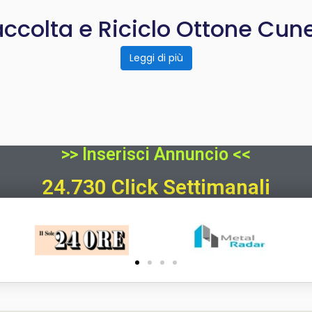
ccolta e Riciclo Ottone Cun
Leggi di più
>> Inserisci Annuncio <<
24.730 Click Settimanali