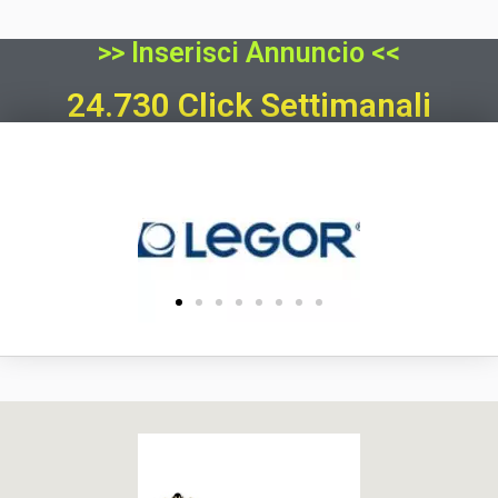
>> Inserisci Annuncio <<
24.730 Click Settimanali