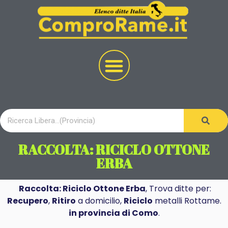
RACCOLTA: RICICLO OTTONE
ERBA
Raccolta: Riciclo Ottone Erba
, Trova ditte per:
Recupero
,
Ritiro
a domicilio,
Riciclo
metalli Rottame.
in provincia di Como
.