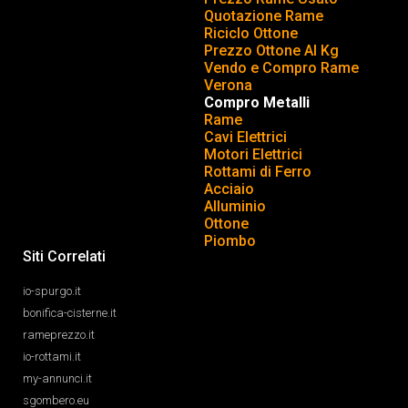
Quotazione Rame
Riciclo Ottone
Prezzo Ottone Al Kg
Vendo e Compro Rame
Verona
Compro Metalli
Rame
Cavi Elettrici
Motori Elettrici
Rottami di Ferro
Acciaio
Alluminio
Ottone
Piombo
Siti Correlati
io-spurgo.it
bonifica-cisterne.it
rameprezzo.it
io-rottami.it
my-annunci.it
sgombero.eu