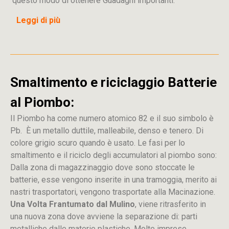
questo modo di ottenere Guadagni importanti.
Leggi di più
Smaltimento e riciclaggio Batterie
al Piombo:
Il Piombo ha come numero atomico 82 e il suo simbolo è
Pb. È un metallo duttile, malleabile, denso e tenero. Di
colore grigio scuro quando è usato. Le fasi per lo
smaltimento e il riciclo degli accumulatori al piombo sono:
Dalla
zona
di
magazzinaggio dove sono stoccate
le
batterie, esse vengono inserite in una tramoggia, merito ai
nastri trasportatori, vengono trasportate alla Macinazione.
Una Volta Frantumato dal Mulino
, viene ritrasferito in
una nuova zona dove avviene la separazione di: parti
metalliche dalle materie plastiche. Molte imprese