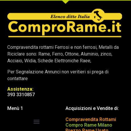
Compravendita rottami Ferrosi e non ferrosi, Metalli da
Riciclare sono: Rame, Ferro, Ottone, Aluminio, zinco,
Acciaio, Widia, Schede Elettroniche Raee,
Per Segnalazione Annunci non veritieri si prega di
contattare
Assistenza:
393 3310857
Menù 1
Acquisizioni e Vendite di:
Compravendita Rottami
Compro Rame Milano
Prezzo Rame Usato
COMPRAVENDITA ROTTAMI
INSERISCI o TOGLI ANNUNCIO