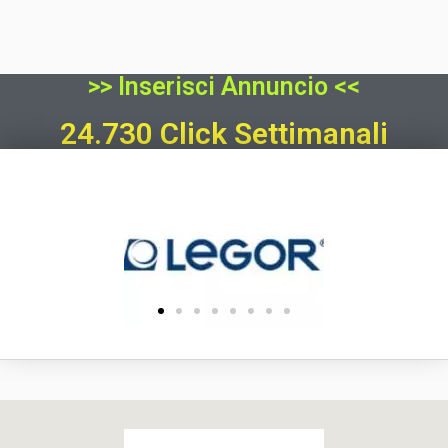
>> Inserisci Annuncio <<
24.730 Click Settimanali