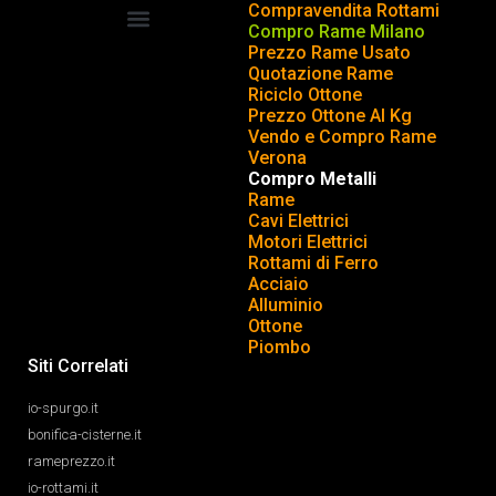
Compravendita Rottami
Compro Rame Milano
Prezzo Rame Usato
COMPRAVENDITA ROTTAMI
INSERISCI o TOGLI ANNUNCIO
Quotazione Rame
Riciclo Ottone
Prezzo Ottone Al Kg
Vendo e Compro Rame
Verona
Compro Metalli
Rame
Cavi Elettrici
Motori Elettrici
Rottami di Ferro
Acciaio
Alluminio
Ottone
Piombo
Siti Correlati
io-spurgo.it
bonifica-cisterne.it
rameprezzo.it
io-rottami.it