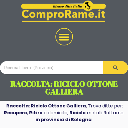
RACCOLTA: RICICLO OTTONE
GALLIERA
Raccolta: Riciclo Ottone Galliera
, Trova ditte per:
Recupero
,
Ritiro
a domicilio,
Riciclo
metalli Rottame.
in provincia di Bologna
.