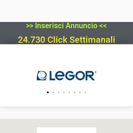
>> Inserisci Annuncio <<
24.730 Click Settimanali