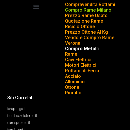
Compravendita Rottami
Compro Rame Milano
Prezzo Rame Usato
COMPRAVENDITA ROTTAMI
INSERISCI o TOGLI ANNUNCIO
Quotazione Rame
Riciclo Ottone
Prezzo Ottone Al Kg
Vendo e Compro Rame
Verona
Compro Metalli
Rame
Cavi Elettrici
Motori Elettrici
Rottami di Ferro
Acciaio
Alluminio
Ottone
Piombo
Siti Correlati
io-spurgo.it
bonifica-cisterne.it
rameprezzo.it
io-rottami.it