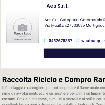
Aes S.r.l.
Aes S.r.l. Categoria: Commercio Ro
Via Mau&#x27 , 33035 Martignac
0432678357
whatsapp
Raccolta Riciclo e Compro Ra
Il Riciclaggio e raccogliere per poi acquistare il Rame usato co
rame da avvolgimenti, ecc. è un mestiere per chi ha un
Impiant
rottami.
Grazie ai trituratori, ai mulini a martelli e ai sofistica
eccellenti lavorazioni e divisioni dei metalli e degli inerti. Que