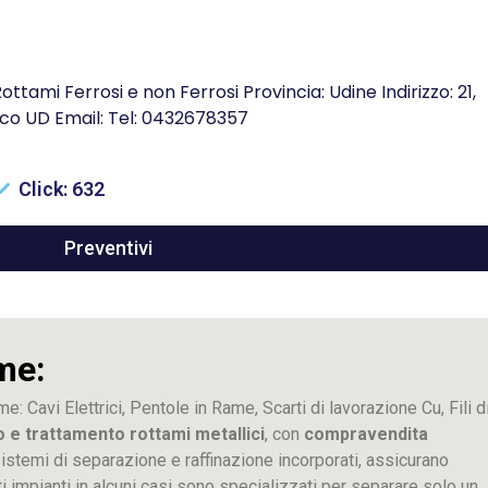
ttami Ferrosi e non Ferrosi Provincia: Udine Indirizzo: 21,
co UD Email: Tel: 0432678357
Click: 632
Preventivi
me:
me: Cavi Elettrici, Pentole in Rame, Scarti di lavorazione
Cu
, Fili d
o e trattamento rottami metallici
, con
compravendita
ti sistemi di separazione e raffinazione incorporati, assicurano
sti impianti in alcuni casi sono specializzati per separare solo un