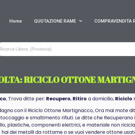
Home
QUOTAZIONE RAME
COMPRAVENDITA 
OLTA: RICICLO OTTONE MARTIG
cco
, Trova ditte per:
Recupero
,
Ritiro
a domicilio,
Riciclo
m
dagno
con il Riciclo Ottone Martignacco, Ora mai mote d
stoccaggio e smaltimento rifiuti. Le ditte che Recuperano 
, plastiche, componenti elettrici, e materiale non ricicla
hai dei metalli da rottame o se vuoi vendere ottone usato, 