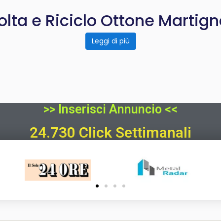
lta e Riciclo Ottone Martig
Leggi di più
>> Inserisci Annuncio <<
24.730 Click Settimanali