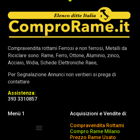
Compravendita rottami Ferrosi e non ferrosi, Metalli da
Riciclare sono: Rame, Ferro, Ottone, Aluminio, zinco,
Acciaio, Widia, Schede Elettroniche Raee,
Per Segnalazione Annunci non veritieri si prega di
contattare
Assistenza:
393 3310857
Menù 1
Acquisizioni e Vendite di:
Compravendita Rottami
Compro Rame Milano
Prezzo Rame Usato
COMPRAVENDITA ROTTAMI
INSERISCI o TOGLI ANNUNCIO