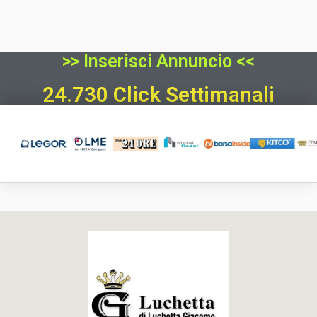
>> Inserisci Annuncio <<
24.730 Click Settimanali