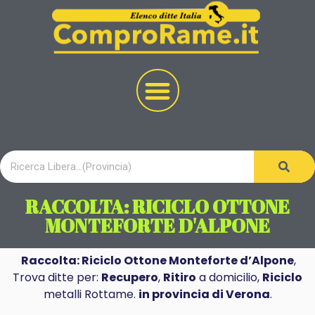
RACCOLTA: RICICLO OTTONE
MONTEFORTE D'ALPONE
Raccolta: Riciclo Ottone Monteforte d’Alpone
,
Trova ditte per:
Recupero
,
Ritiro
a domicilio,
Riciclo
metalli Rottame.
in provincia di Verona
.