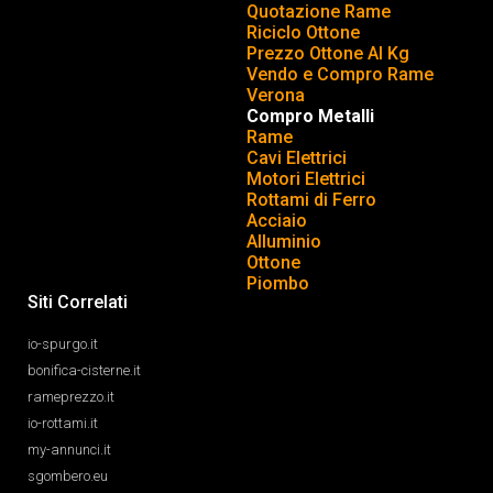
Quotazione Rame
Riciclo Ottone
Prezzo Ottone Al Kg
Vendo e Compro Rame
Verona
Compro Metalli
Rame
Cavi Elettrici
Motori Elettrici
Rottami di Ferro
Acciaio
Alluminio
Ottone
Piombo
Siti Correlati
io-spurgo.it
bonifica-cisterne.it
rameprezzo.it
io-rottami.it
my-annunci.it
sgombero.eu