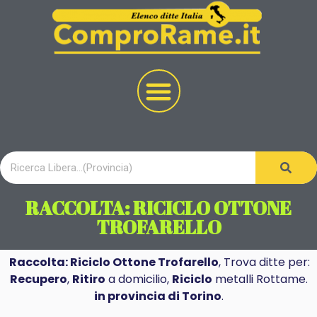
RACCOLTA: RICICLO OTTONE
TROFARELLO
Raccolta: Riciclo Ottone Trofarello
, Trova ditte per:
Recupero
,
Ritiro
a domicilio,
Riciclo
metalli Rottame.
in provincia di Torino
.