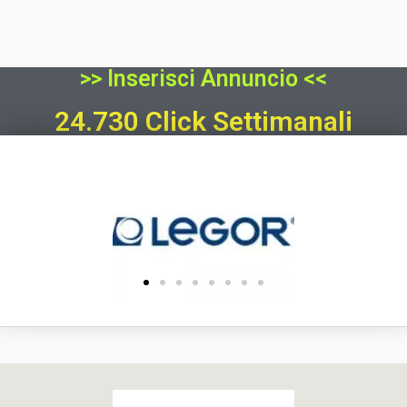
>> Inserisci Annuncio <<
24.730 Click Settimanali