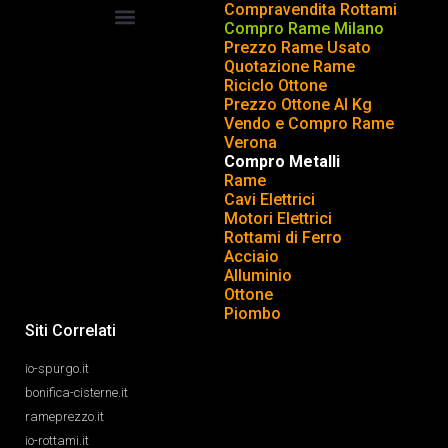
Compravendita Rottami
Compro Rame Milano
Prezzo Rame Usato
COMPRAVENDITA ROTTAMI
INSERISCI o TOGLI ANNUNCIO
Quotazione Rame
Riciclo Ottone
Prezzo Ottone Al Kg
Vendo e Compro Rame
Verona
Compro Metalli
Rame
Cavi Elettrici
Motori Elettrici
Rottami di Ferro
Acciaio
Alluminio
Ottone
Piombo
Siti Correlati
io-spurgo.it
bonifica-cisterne.it
rameprezzo.it
io-rottami.it