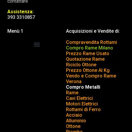
contattare
Assistenza:
393 3310857
Menù 1
Acquisizioni e Vendite di:
Compravendita Rottami
Compro Rame Milano
Prezzo Rame Usato
COMPRAVENDITA ROTTAMI
INSERISCI o TOGLI ANNUNCIO
Quotazione Rame
Riciclo Ottone
Prezzo Ottone Al Kg
Vendo e Compro Rame
Verona
Compro Metalli
Rame
Cavi Elettrici
Motori Elettrici
Rottami di Ferro
Acciaio
Alluminio
Ottone
Piombo