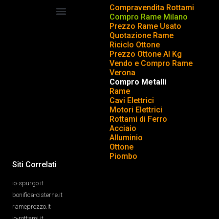
Compravendita Rottami
Compro Rame Milano
Prezzo Rame Usato
COMPRAVENDITA ROTTAMI
INSERISCI o TOGLI ANNUNCIO
Quotazione Rame
Riciclo Ottone
Prezzo Ottone Al Kg
Vendo e Compro Rame
Verona
Compro Metalli
Rame
Cavi Elettrici
Motori Elettrici
Rottami di Ferro
Acciaio
Alluminio
Ottone
Piombo
Siti Correlati
io-spurgo.it
bonifica-cisterne.it
rameprezzo.it
io-rottami.it