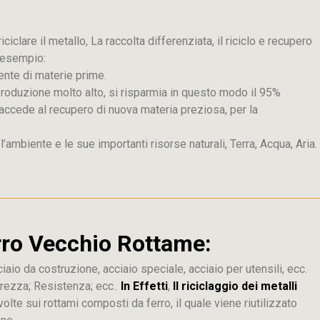
iclare il metallo, La raccolta differenziata, il riciclo e recupero
d esempio:
ente di materie prime.
produzione molto alto, si risparmia in questo modo il 95%
 si accede al recupero di nuova materia preziosa, per la
e l’ambiente e le sue importanti risorse naturali, Terra, Acqua, Aria.
erro Vecchio Rottame:
iaio da costruzione, acciaio speciale, acciaio per utensili, ecc.
urezza; Resistenza; ecc..
In Effetti
,
Il riciclaggio dei metalli
lte sui rottami composti da ferro, il quale viene riutilizzato