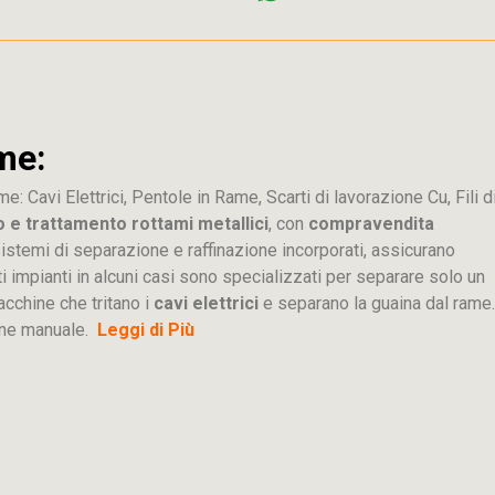
me:
me: Cavi Elettrici, Pentole in Rame, Scarti di lavorazione
Cu
, Fili d
o e trattamento rottami metallici
, con
compravendita
ti sistemi di separazione e raffinazione incorporati, assicurano
sti impianti in alcuni casi sono specializzati per separare solo un
acchine che tritano i
cavi elettrici
e separano la guaina dal rame.
ione manuale.
Leggi di Più