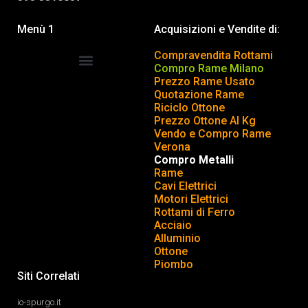
Menù 1
Acquisizioni e Vendite di:
Compravendita Rottami
Compro Rame Milano
Prezzo Rame Usato
COMPRAVENDITA ROTTAMI
INSERISCI o TOGLI ANNUNCIO
Quotazione Rame
Riciclo Ottone
Prezzo Ottone Al Kg
Vendo e Compro Rame
Verona
Compro Metalli
Rame
Cavi Elettrici
Motori Elettrici
Rottami di Ferro
Acciaio
Alluminio
Ottone
Piombo
Siti Correlati
io-spurgo.it