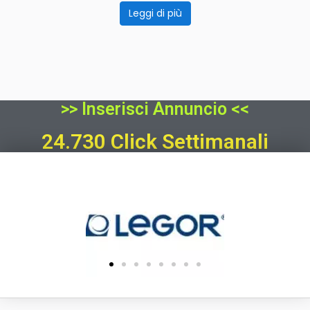
Leggi di più
>> Inserisci Annuncio <<
24.730 Click Settimanali