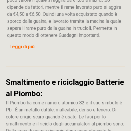
poco valore il quale si aggira da €1,00 a max €3,00
dipende da fattori, mentre il rame lavorato puro si aggira
da €4,50 a €6,50. Quindi una volta acquistato quando è
sporco dalla guaina, e lavorato tramite la macina la quale
separa il rame puro dalla guaina in trucioli, Permette in
questo modo di ottenere Guadagni importanti.
Leggi di più
Smaltimento e riciclaggio Batterie
al Piombo:
Il Piombo ha come numero atomico 82 e il suo simbolo è
Pb. È un metallo duttile, malleabile, denso e tenero. Di
colore grigio scuro quando è usato. Le fasi per lo
smaltimento e il riciclo degli accumulatori al piombo sono:
Dalla
zona
di
magazzinaggio dove sono stoccate
le