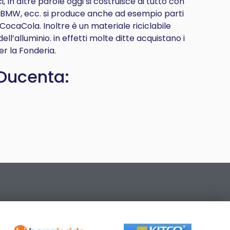
 In altre parole oggi si costruisce di tutto con
s, BMW, ecc. si produce anche ad esempio parti
 CocaCola. Inoltre è un materiale riciclabile
ell’alluminio. in effetti molte ditte acquistano i
er la Fonderia.
Ducenta: