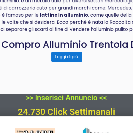
uminio: è un metallo utile per diversi settori merceologici,
 parti di carrozzeria auto per grandi marchi come: Mercede
o è famoso per le
lattine in alluminio
, come quelle della
te le volte che si desidera. Ecco perché è nata la Raccolta d
oi separare gli scarti al fine di Vendere l’alluminio pulito p
 Compro Alluminio Trentola 
Leggi di più
>> Inserisci Annuncio <<
24.730 Click Settimanali