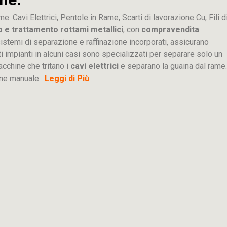
me: Cavi Elettrici, Pentole in Rame, Scarti di lavorazione
Cu
, Fili d
o e trattamento rottami metallici
, con
compravendita
ti sistemi di separazione e raffinazione incorporati, assicurano
sti impianti in alcuni casi sono specializzati per separare solo un
acchine che tritano i
cavi elettrici
e separano la guaina dal rame.
ione manuale.
Leggi di Più