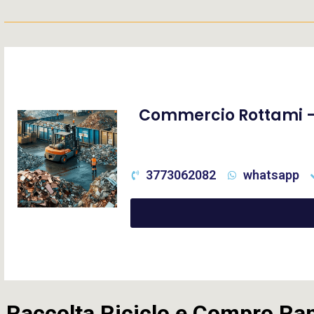
Commercio Rottami – 
3773062082
whatsapp
Raccolta Riciclo e Compro Ra