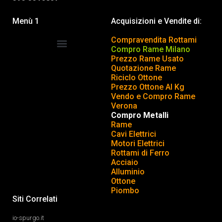
Menù 1
Acquisizioni e Vendite di:
Compravendita Rottami
Compro Rame Milano
Prezzo Rame Usato
COMPRAVENDITA ROTTAMI
INSERISCI o TOGLI ANNUNCIO
Quotazione Rame
Riciclo Ottone
Prezzo Ottone Al Kg
Vendo e Compro Rame
Verona
Compro Metalli
Rame
Cavi Elettrici
Motori Elettrici
Rottami di Ferro
Acciaio
Alluminio
Ottone
Piombo
Siti Correlati
io-spurgo.it