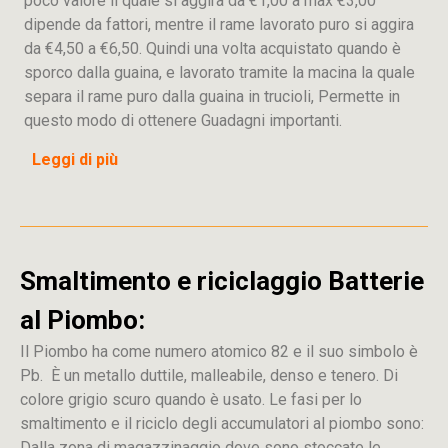
poco valore il quale si aggira da €1,00 a max €3,00
dipende da fattori, mentre il rame lavorato puro si aggira
da €4,50 a €6,50. Quindi una volta acquistato quando è
sporco dalla guaina, e lavorato tramite la macina la quale
separa il rame puro dalla guaina in trucioli, Permette in
questo modo di ottenere Guadagni importanti.
Leggi di più
Smaltimento e riciclaggio Batterie
al Piombo:
Il Piombo ha come numero atomico 82 e il suo simbolo è
Pb. È un metallo duttile, malleabile, denso e tenero. Di
colore grigio scuro quando è usato. Le fasi per lo
smaltimento e il riciclo degli accumulatori al piombo sono:
Dalla
zona
di
magazzinaggio dove sono stoccate
le