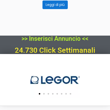
Leggi di più
>> Inserisci Annuncio <<
24.730 Click Settimanali