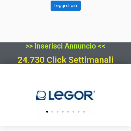
Leggi di più
>> Inserisci Annuncio <<
24.730 Click Settimanali