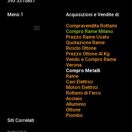
393 3310857
Menù 1
Acquisizioni e Vendite di:
Compravendita Rottami
Compro Rame Milano
Prezzo Rame Usato
COMPRAVENDITA ROTTAMI
INSERISCI o TOGLI ANNUNCIO
Quotazione Rame
Riciclo Ottone
Prezzo Ottone Al Kg
Vendo e Compro Rame
Verona
Compro Metalli
Rame
Cavi Elettrici
Motori Elettrici
Rottami di Ferro
Acciaio
Alluminio
Ottone
Piombo
Siti Correlati
io-spurgo.it